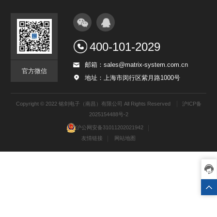
400-101-2029
邮箱：sales@matrix-system.com.cn
官方微信
地址：上海市闵行区紫月路1000号
Copyright © 2022 铭剑电子（南昌）有限公司 All Rights Reserved
沪ICP备
2025154488号-2
沪公网安备31011202021942
友情链接
网站地图
上一页
下一页